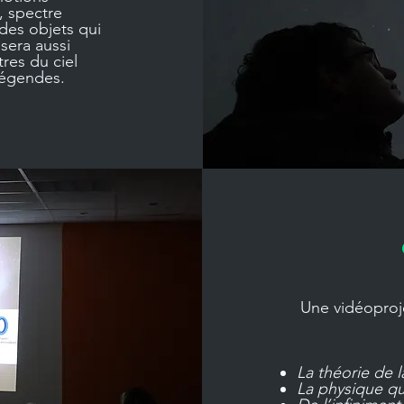
, spectre
 des objets qui
sera aussi
tres du ciel
 légendes.
Une vidéoproj
La théorie de la
La physique q