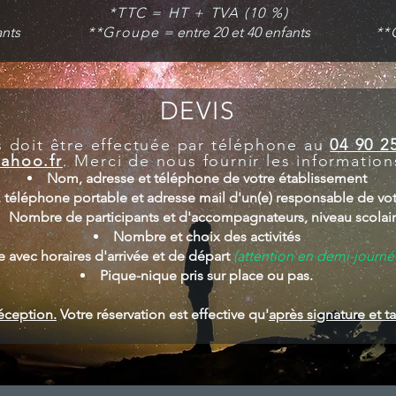
*TTC = HT + TVA (10 %)
ants
*
*Groupe
= entre 20 et 40 enfants
*
*
DEVIS
 doit être effectuée par téléphone au
04 90 2
ahoo.fr
. Merci de nous fournir les information
Nom, adresse et téléphone de votre établissement
téléphone portable et adresse mail d'un(e) responsable de vot
Nombre de participants et d'accompagnateurs, niveau scolai
Nombre et choix des activités
ie avec horaires d'arrivée et de départ
(attention en demi-journée
Pique-nique pris sur place ou pas.
éception.
Votre réservation est effective qu'
après signature et t