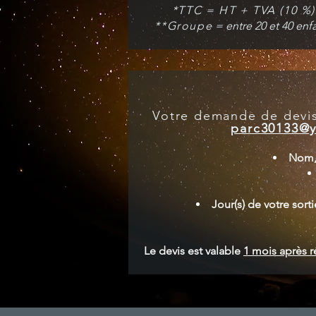
*TTC = HT + TVA (10 %)
**
Groupe
= entre 20 et 40 enf
Votre demande de devis
parc30133@y
Nom, 
Jour(s) de votre sort
Le devis est valable
1 mois après r