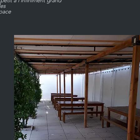
 petit à l’infiniment grand
les
space