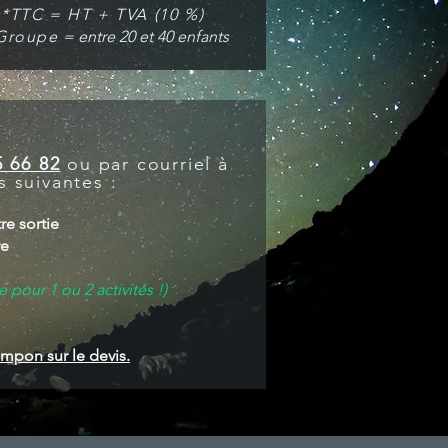
*TTC = HT + TVA (10 %)
Groupe
= entre 20 et 40 enfants
5 66 82
ou par courriel à
s suivantes :
re sortie
re
 pour 1 ou 2 activités !)
ampon sur le devis.