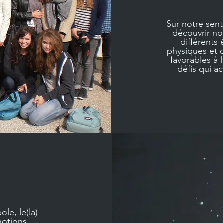
Sur notre senti
découvrir no
différents 
physiques et 
favorables à l
défis qui a
le, le(la)
 notions