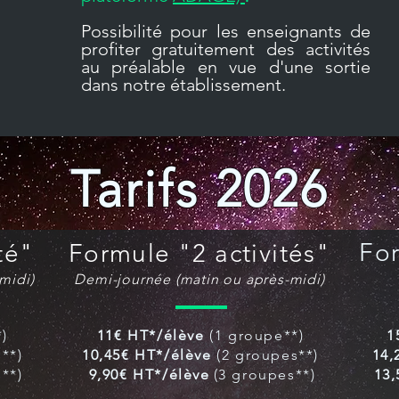
Possibilité pour les enseignants de
profiter gratuitement des activités
au préalable en vue d'une sortie
dans notre établissement.
Tarifs 2026
For
té"
Formule "2 activités"
midi)
Demi-journée (matin ou après-midi
)
)
11€ HT*/élève
(1 groupe**)
1
**)
10,45€ HT*/élève
(2 groupes**)
14,
**)
9,90€ HT*/élève
(3 groupes**)
13