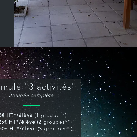
mule "3 activités"
Journée complète
5€ HT*/élève
(1 groupe**)
25€ HT*/élève
(2 groupes**)
,50€ HT*/élève
(3 groupes**)