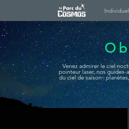
Individue
Ob
Venez admirer le ciel noc
pointeur laser, nos guides
du ciel de saison : planètes