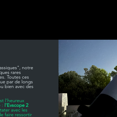
assiques", notre
lques rares
es. Toutes ces
que par de longs
ou bien avec des
st l'heureux
 :
l'Evscope 2
ater avec les
 faire ressortir