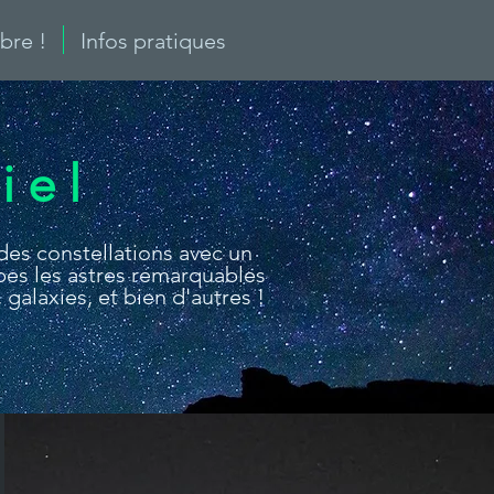
re !
Infos pratiques
iel
des constellations avec un
pes les astres remarquables
 galaxies, et bien d'autres !