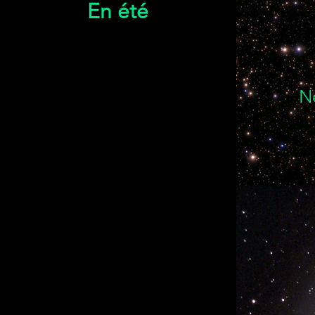
En été
N