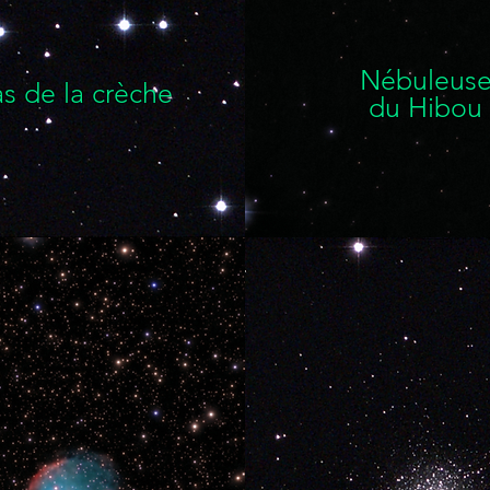
Nébuleus
s de la crèche
du Hibou