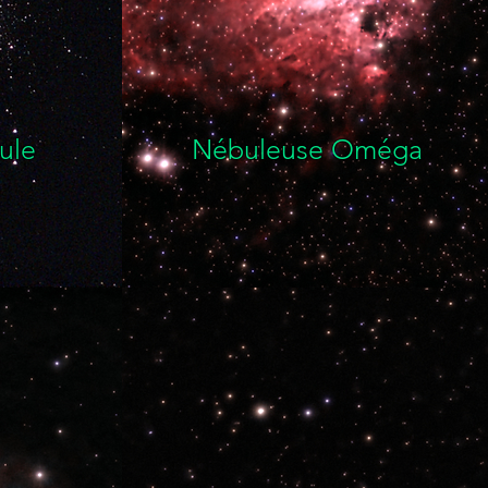
ule
Nébuleuse Oméga