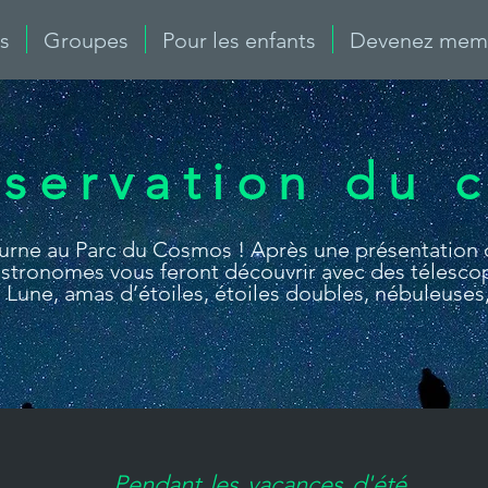
ls
Groupes
Pour les enfants
Devenez memb
servation du c
turne au Parc du Cosmos ! Après une présentation 
-astronomes vous feront découvrir avec des télesco
, Lune, amas d’étoiles, étoiles doubles, nébuleuses,
Pendant les vacances d'été,