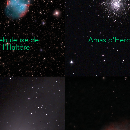
ébuleuse de
Amas d'Herc
l'Haltère