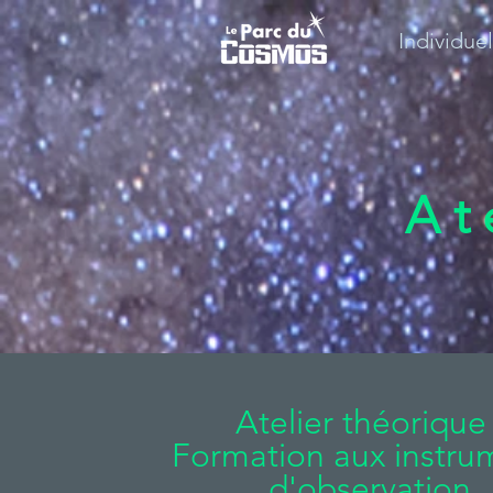
Individue
At
Atelier théorique 
Formation aux instru
d'observation