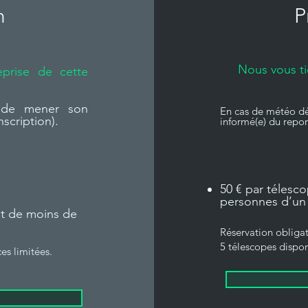
n
P
Nous vous ti
eprise de cette
é de mener son
En cas de météo déf
nscription).
informé(e) du repor
50 € par télesc
personnes d’un
nt de moins de
Réservation obligat
5 télescopes dispon
es limitées.