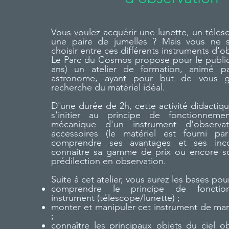
Vous voulez acquérir une lunette, un téle
une paire de jumelles ? Mais vous ne 
choisir entre ces différents instruments d'o
Le Parc du Cosmos propose pour le public 
ans) un atelier de formation, animé p
astronome, ayant pour but de vous g
recherche du matériel idéal.
D'une durée de 2h, cette activité didactiq
s'initier au principe de fonctionneme
mécanique d'un instrument d'observa
accessoires (le matériel est fourni pa
comprendre ses avantages et ses inco
connaitre sa gamme de prix ou encore 
prédilection en observation.
​​Suite à cet atelier, vous aurez les bases pour
comprendre le principe de fonctio
instrument (télescope/lunette) ;
monter et manipuler cet instrument de m
;
connaître les principaux objets du ciel o