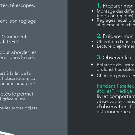
1.
tes, télescopes,
Préparer mon 
Montage des différe
tube, contrepoids).
Réglages (équilibra
ent, son réglage
alignement du cher
2.
Préparer mon 
ts ? Comment
filtres ?
Utilisation d’une ca
Lecture d’éphémérid
pour aborder les
3.
er dans le ciel.
Observer le ci
Pointage de l’astre
profond (les cibles
t à la fin de la
Choix du grossisse
 l’observation, ce
tronome amateur !
Pendant l’atelier
étoiles”, rédigé
météo le permet.
livret comportan
l grâce à une
observables ain
d’observation. C
s les autres objets
astronomiques !