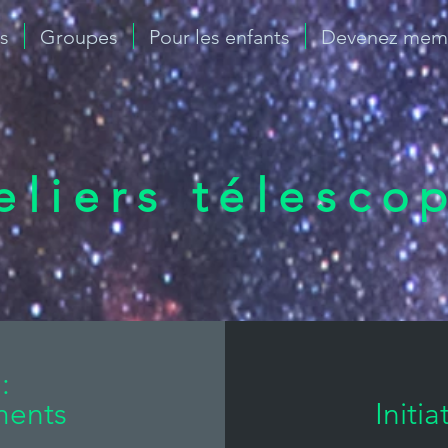
ls
Groupes
Pour les enfants
Devenez memb
eliers télesco
:
ments
Initi