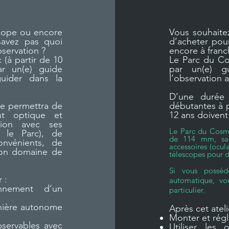
scope ou encore
Vous souhaite
savez pas quoi
d’acheter pou
bservation ?
encore à franc
(à partir de 10
Le Parc du Co
ar un(e) guide
par un(e) g
uider dans la
l’observation 
D’une durée 
ue permettra de
débutantes à p
nt optique et
12 ans doivent
tion avec ses
Le Parc du Cosm
r le Parc), de
de 114 mm, san
nvénients, de
accessoires (ocul
son domaine de
télescopes pour 
Si vous posséd
 :
automatique, vo
nnement d’un
particulier.
anière autonome
​Après cet atel
Monter et rég
bservables avec
Utiliser les 