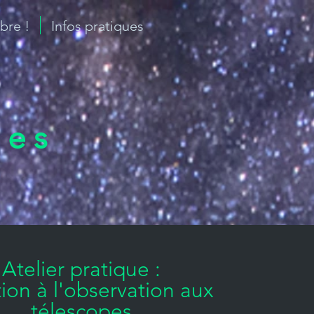
re !
Infos pratiques
pes
Atelier pratique :
ation à l'observation aux
télescopes