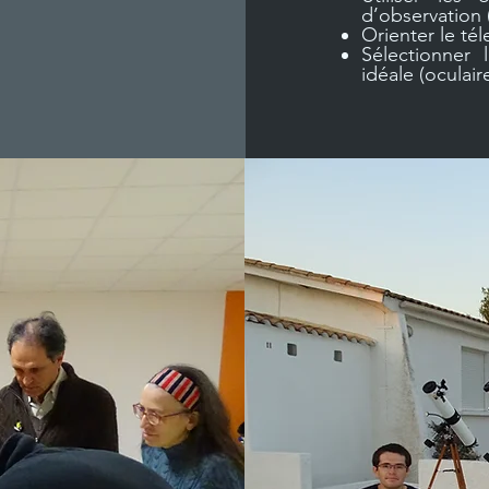
d’observation (
Orienter le tél
Sélectionner
idéale (oculaire