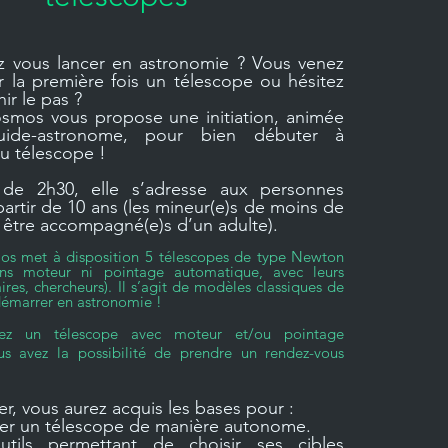
z vous lancer en astronomie ? Vous venez
r la première fois un télescope ou hésitez
hir le pas ?
smos vous propose une initiation, animée
uide-astronome, pour bien débuter à
au télescope !
de 2h30, elle s’adresse aux personnes
artir de 10 ans (les mineur(e)s de moins de
 être accompagné(e)s d’un adulte).
os met à disposition 5 télescopes de type Newton
s moteur ni pointage automatique, avec leurs
aires, chercheurs). Il s’agit de modèles classiques de
démarrer en astronomie !
ez un télescope avec moteur et/ou pointage
us avez la possibilité de prendre un rendez-vous
ier, vous aurez acquis les bases pour :
ler un télescope de manière autonome.
outils permettant de choisir ses cibles