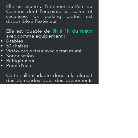
Elle est située à l'intérieur du Parc du
Cosmos dont l'enceinte est calme et
sécurisée. Un parking gratuit est
disponible à l'extérieur.
Elle
est louable de
8h à 1h du matin
avec comme équipement :
8 tables
50 chaises
Vidéo-projecteur avec écran mural
Sonorisation
Réfrigérateur
Point d'eau
Cette salle s'adapte donc à la plupart
des demandes pour des événements
privés (professionnels ou particuliers) :
Réunions, formations, activités
associatives, séminaires, etc.
Anniversaires.
Activités de biens êtres, cours de
danse...
Renseignements et réservations